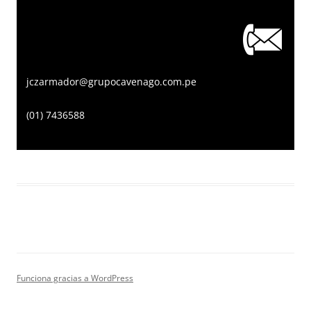
jczarmador@grupocavenago.com.pe
(01) 7436588
Funciona gracias a WordPress